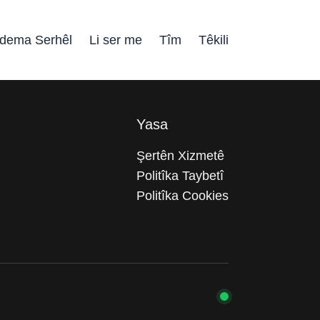
dema Serhêl
Li ser me
Tîm
Têkili
Yasa
Şertên Xizmetê
Politîka Taybetî
Politîka Cookies