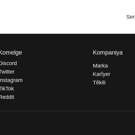
Ser
Komelge
Kompaniya
Discord
Marka
Twitter
Karîyer
Instagram
Têkili
TikTok
Reddit