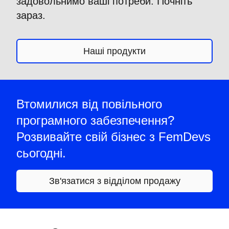
задовольнимо ваші потреби. Почніть
зараз.
Наші продукти
Втомилися від повільного
програмного забезпечення?
Розвивайте свій бізнес з FemDevs
сьогодні.
Зв'язатися з відділом продажу