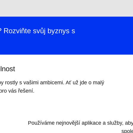
 Rozviňte svůj byznys s
lnost
y rostly s vašimi ambicemi. Ať už jde o malý
pro vás řešení.
Používáme nejnovější aplikace a služby, abyc
spol