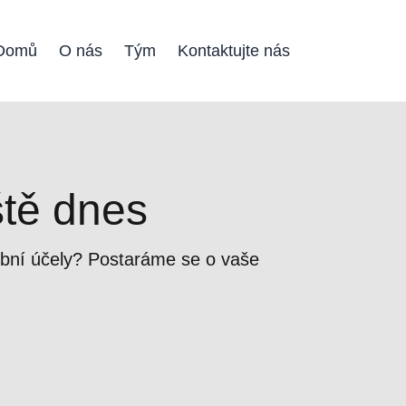
Domů
O nás
Tým
Kontaktujte nás
ště dnes
obní účely? Postaráme se o vaše