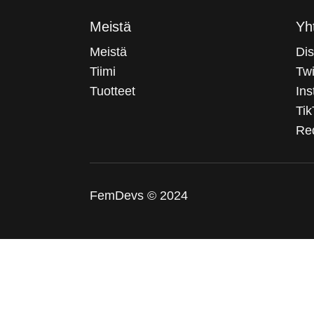
Meistä
Yh
Meistä
Dis
Tiimi
Twi
Tuotteet
In
Tik
Red
FemDevs © 2024