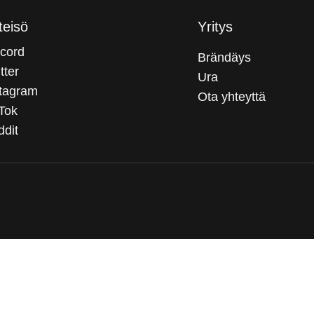
teisö
Yritys
cord
Brändäys
tter
Ura
stagram
Ota yhteyttä
Tok
dit